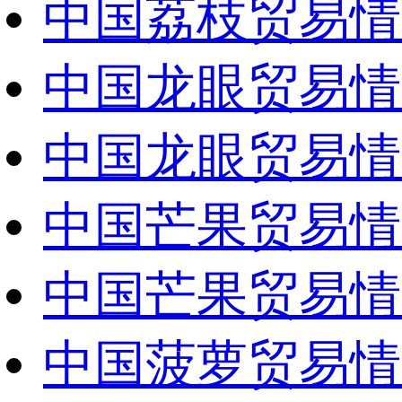
中国荔枝贸易情况
中国龙眼贸易情况
中国龙眼贸易情况
中国芒果贸易情况
中国芒果贸易情况
中国菠萝贸易情况