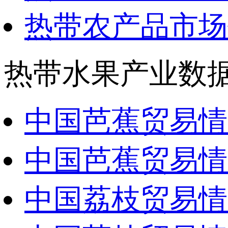
热带农产品市场价
热带水果产业数
中国芭蕉贸易情况
中国芭蕉贸易情况
中国荔枝贸易情况