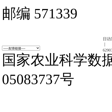
邮编 571339
日访
｜
6290
国家农业科学数
05083737号