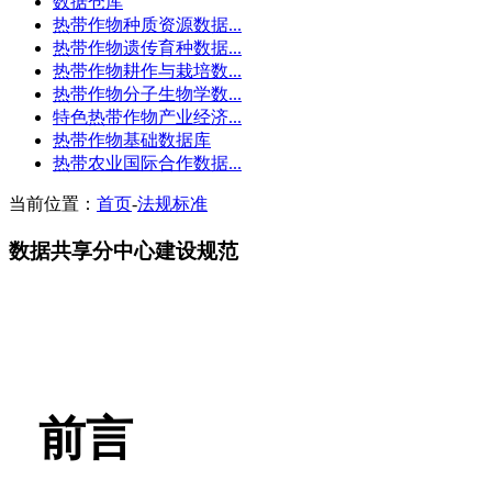
数据仓库
热带作物种质资源数据...
热带作物遗传育种数据...
热带作物耕作与栽培数...
热带作物分子生物学数...
特色热带作物产业经济...
热带作物基础数据库
热带农业国际合作数据...
当前位置：
首页
-
法规标准
数据共享分中心建设规范
前言