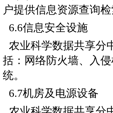
户提供信息资源查询检
6.6信息安全设施
农业科学数据共享分
括：网络防火墙、入侵
统。
6.7机房及电源设备
农业科学数据共享分中