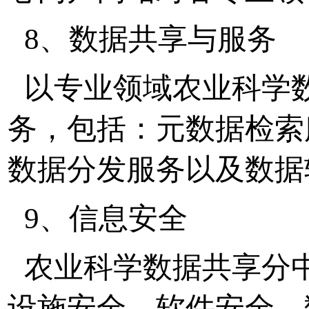
8、数据共享与服务
以专业领域农业科学
务，包括：元数据检索
数据分发服务以及数据
9、信息安全
农业科学数据共享分
设施安全、软件安全、