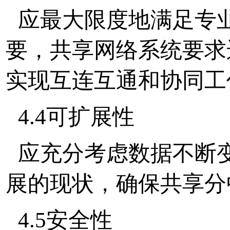
应最大限度地满足专
要，共享网络系统要求
实现互连互通和协同工
4.4可扩展性
应充分考虑数据不断
展的现状，确保共享分
4.5安全性