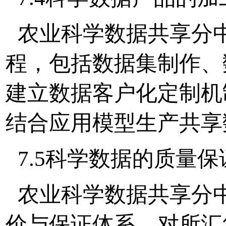
农业科学数据共享分
程，包括数据集制作、
建立数据客户化定制机
结合应用模型生产共享
7.5科学数据的质量保
农业科学数据共享分
价与保证体系，对所汇