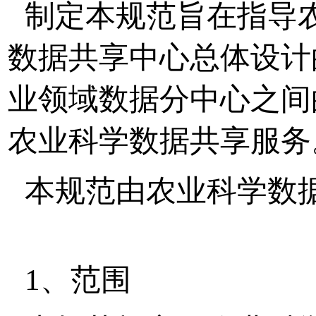
制定本规范旨在指导
数据共享中心总体设计
业领域数据分中心之间
农业科学数据共享服务
本规范由农业科学数
1、范围