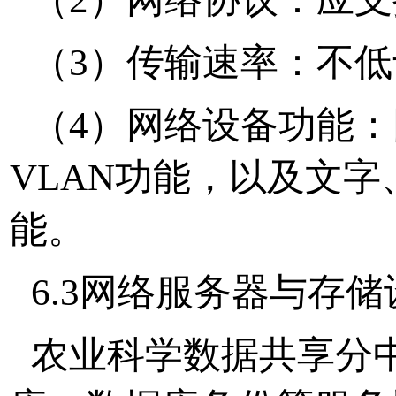
（3）传输速率：不低于1
（4）网络设备功能
VLAN功能，以及文
能。
6.3网络服务器与存储
农业科学数据共享分