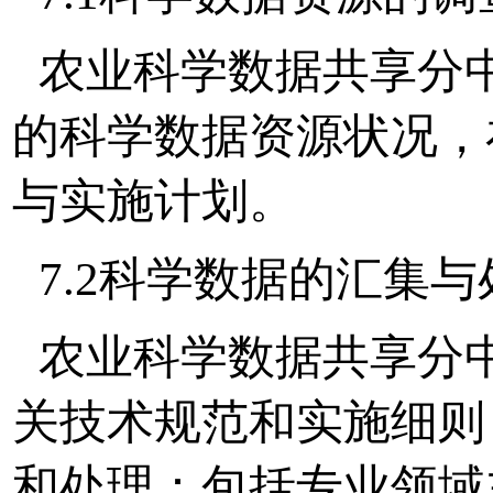
农业科学数据共享分
的科学数据资源状况，
与实施计划。
7.2科学数据的汇集与
农业科学数据共享分
关技术规范和实施细则
和处理：包括专业领域