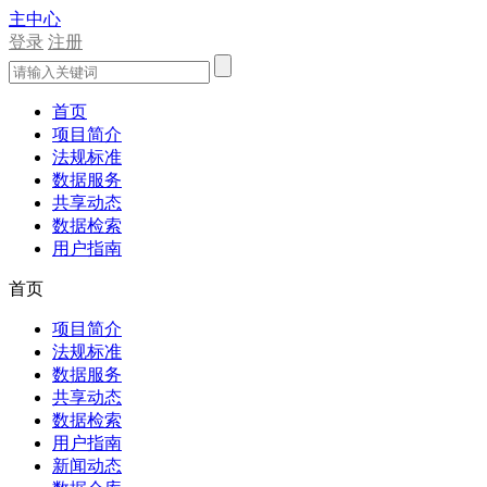
主中心
登录
注册
首页
项目简介
法规标准
数据服务
共享动态
数据检索
用户指南
首页
项目简介
法规标准
数据服务
共享动态
数据检索
用户指南
新闻动态