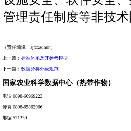
管理责任制度等非技术
（责任编辑：sjfzxadmin）
上一篇：
标准体系及其参考模型
下一篇：
数据分类分级规范
国家农业科学数据中心（热带作物）
电话 0898-66969223
传真 0898-65862966
邮编 571339